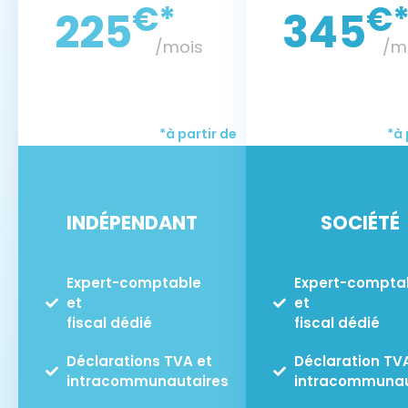
€*
€
225
345
/mois
/m
*à partir de
*à 
INDÉPENDANT
SOCIÉTÉ
Expert-comptable
Expert-compta
et
et
fiscal dédié
fiscal dédié
Déclarations TVA et
Déclaration TV
intracommunautaires
intracommunau