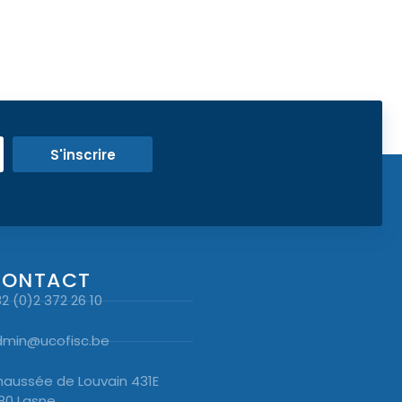
S'inscrire
CONTACT
2 (0)2 372 26 10
dmin@ucofisc.be
aussée de Louvain 431E
80 Lasne