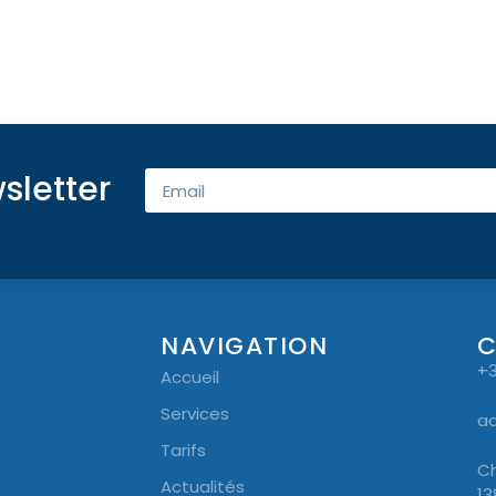
sletter
NAVIGATION
+3
Accueil
Services
a
Tarifs
Ch
Actualités
13