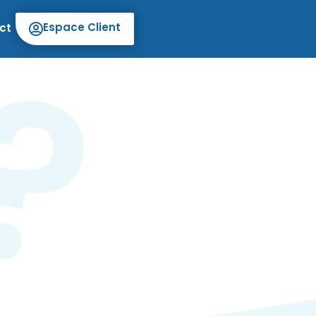
Espace Client
ct
?