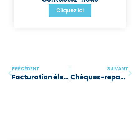
Cliquez ici
PRÉCÉDENT
SUIVANT
Facturation électronique via le réseau Peppol obligatoire en Belgique : période de tolérance jusqu’au 31 mars 2026
Chèques-repas 2026 : comment obtenir jusqu’à 440 € nets supplémentaires par an pour les dirigeants d’entreprise ?