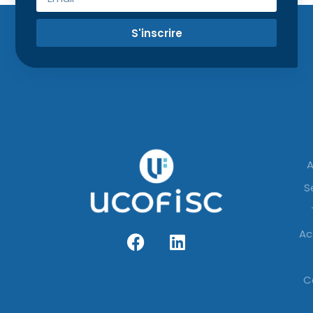
S'inscrire
A
S
Ac
C